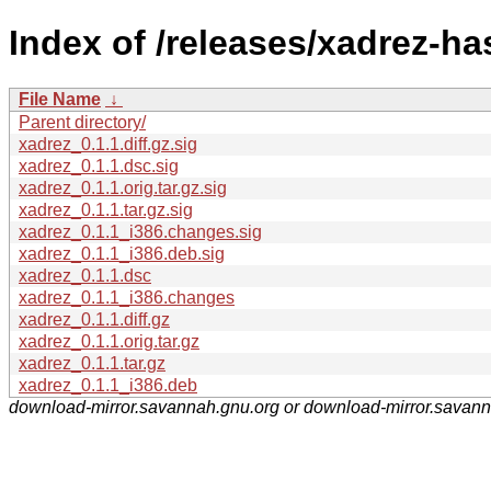
Index of /releases/xadrez-has
File Name
↓
Parent directory/
xadrez_0.1.1.diff.gz.sig
xadrez_0.1.1.dsc.sig
xadrez_0.1.1.orig.tar.gz.sig
xadrez_0.1.1.tar.gz.sig
xadrez_0.1.1_i386.changes.sig
xadrez_0.1.1_i386.deb.sig
xadrez_0.1.1.dsc
xadrez_0.1.1_i386.changes
xadrez_0.1.1.diff.gz
xadrez_0.1.1.orig.tar.gz
xadrez_0.1.1.tar.gz
xadrez_0.1.1_i386.deb
download-mirror.savannah.gnu.org or download-mirror.savan