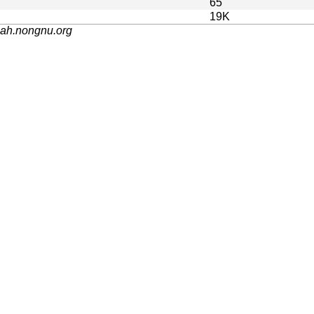
65
19K
nah.nongnu.org