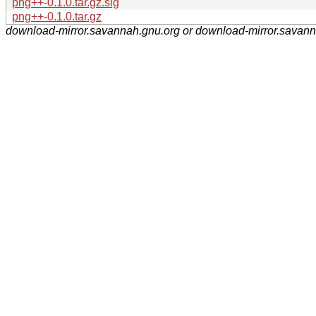
png++-0.1.0.tar.gz.sig
png++-0.1.0.tar.gz
download-mirror.savannah.gnu.org or download-mirror.savan