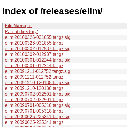
Index of /releases/elim/
File Name
↓
Parent directory/
elim.20100326-031855.tar.gz.sig
elim.20100326-031855.tar.gz
elim.20100302-012937.tar.gz.sig
elim.20100302-012937.tar.gz
elim.20100301-012244.tar.gz.sig
elim.20100301-012244.tar.gz
elim.20091211-012752.tar.gz.sig
elim.20091211-012752.tar.gz
elim.20091210-120138.tar.gz.sig
elim.20091210-120138.tar.gz
elim.20090702-032501.tar.gz.sig
elim.20090702-032501.tar.gz
elim.20090701-005318.tar.gz.sig
elim.20090701-005318.tar.gz
elim.20090625-225341.tar.gz.sig
elim.20090625-225341.tar.gz