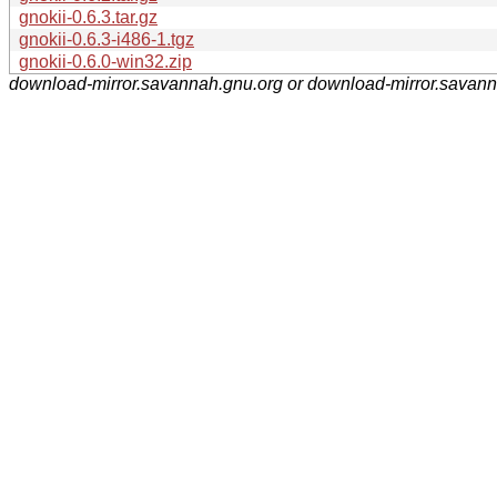
gnokii-0.6.3.tar.gz
gnokii-0.6.3-i486-1.tgz
gnokii-0.6.0-win32.zip
download-mirror.savannah.gnu.org or download-mirror.savan