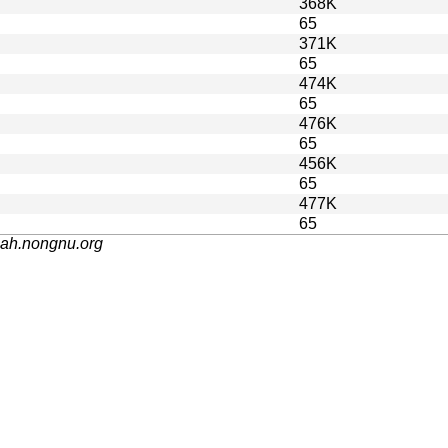
368K
65
371K
65
474K
65
476K
65
456K
65
477K
65
nah.nongnu.org